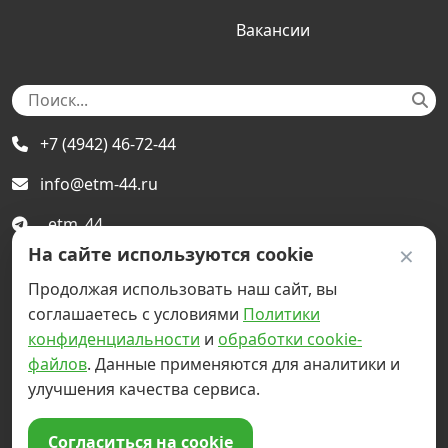
Вакансии
+7 (4942) 46-72-44
info@etm-44.ru
etm_44
×
На сайте используются cookie
etmkostroma
Продолжая использовать наш сайт, вы
г. Кострома, ул Базовая, 23
соглашаетесь с условиями
Политики
конфиденциальности
и
обработки cookie-
файлов
. Данные применяются для аналитики и
Ⓒ 1999-2026 - ООО "ЭкоТехноМенеджмент" -
улучшения качества сервиса.
Комплекс автоматической сортировки мусора
Политика конфиденциальности
-
Cookies
Согласиться на cookie